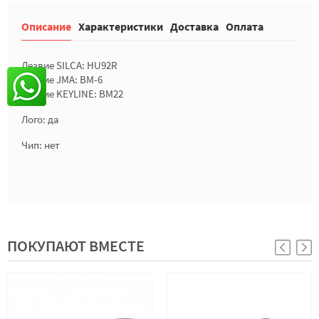
Описание
Характеристики
Доставка
Оплата
Лезвие SILCA: HU92R
Лезвие JMA: BM-6
Лезвие KEYLINE: BM22
Лого: да
Чип: нет
ПОКУПАЮТ ВМЕСТЕ