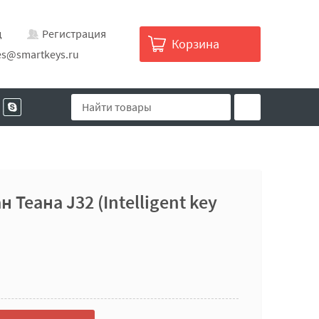
д
Регистрация
Корзина
es@smartkeys.ru
 Теана J32 (Intelligent key