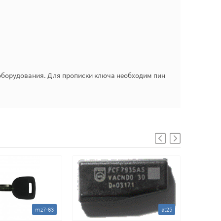
оборудования. Для прописки ключа необходим пин
mz7-63
at25