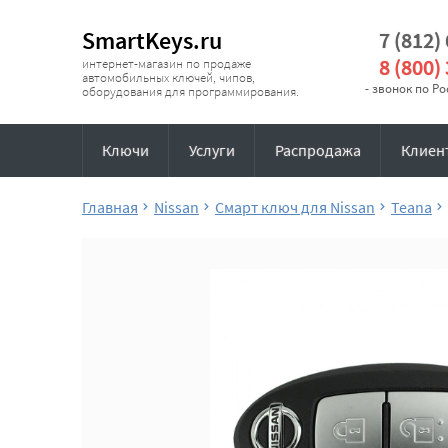
SmartKeys.ru
7 (812)
8 (800)
интернет-магазин по продаже
автомобильных ключей, чипов,
- звонок по Р
оборудования для программирования.
Ключи
Услуги
Распродажа
Клиен
Главная
Nissan
Смарт ключ для Nissan
Teana