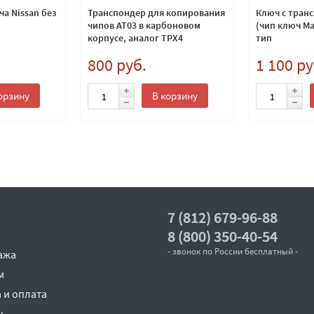
а Nissan без
Транспондер для копирования
Ключ с тран
чипов AT03 в карбоновом
(чип ключ Ma
корпусе, аналог TPX4
тип
800 руб.
1 100 ру
орзину
В корзину
7 (812) 679-96-88
8 (800) 350-40-54
- звонок по России бесплатный -
ажа
м
 и оплата
ы