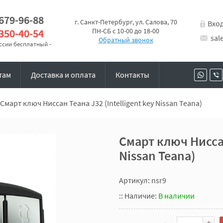
 679-96-88
г. Санкт-Петербург, ул. Салова, 70
Вхо
 350-40-54
ПН-СБ с 10-00 до 18-00
sal
Обратный звонок
оссии бесплатный -
там
Доставка и оплата
Контакты
Смарт ключ Ниссан Теана J32 (Intelligent key Nissan Teana)
Смарт ключ Ниссан
Nissan Teana)
Артикул: nsr9
::
Наличие:
В наличии