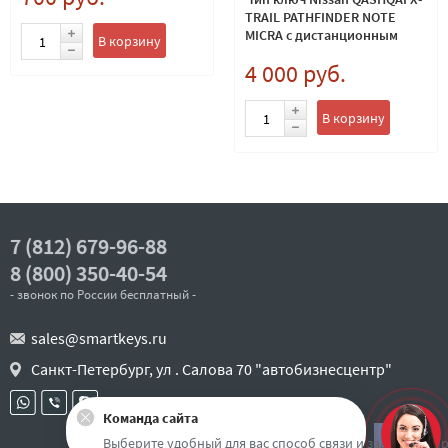
TRAIL PATHFINDER NOTE
MICRA с дистанционным
В корзину
управлением центральным
4 000 руб.
замком 2 кнопки 46 тип. P/N
28268-AX61A
В корзину
7 (812) 679-96-88
8 (800) 350-40-54
- звонок по России бесплатный -
sales@smartkeys.ru
Санкт-Петербург, ул . Салова 70 "автобизнесцентр"
Команда сайта
Наверх
Выберите удобный для вас способ связи и задайте воп