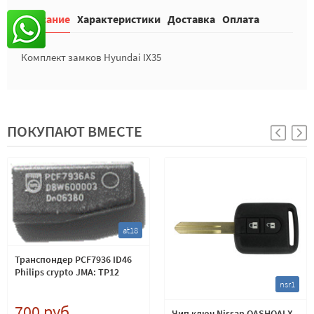
Описание
Характеристики
Доставка
Оплата
Комплект замков Hyundai IX35
ПОКУПАЮТ ВМЕСТЕ
at18
Транспондер PCF7936 ID46
Philips crypto JMA: TP12
nsr1
700 руб.
Чип ключ Nissan QASHQAI X-