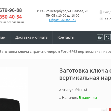
 679-96-88
г. Санкт-Петербург, ул. Салова, 70
Вхо
 350-40-54
ПН-СБ с 10-00 до 18-00
sal
Обратный звонок
оссии бесплатный -
там
Доставка и оплата
Контакты
Заготовка ключа с транспондером Ford 6F63 вертикальная наре
Заготовка ключа 
вертикальная нар
Артикул: fd11-6f
::
Наличие:
В наличии