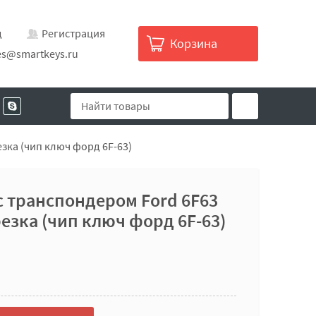
д
Регистрация
Корзина
es@smartkeys.ru
зка (чип ключ форд 6F-63)
с транспондером Ford 6F63
езка (чип ключ форд 6F-63)