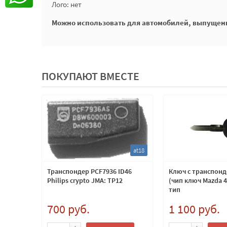
Лого: нет
Можно использовать для автомобилей, выпущенн
ПОКУПАЮТ ВМЕСТЕ
at17
at18
as
Транспондер PCF7936 ID46
Ключ с транспон
19
Philips crypto JMA: TP12
(чип ключ Mazda 
тип
rypto
700 руб.
1 100 руб.