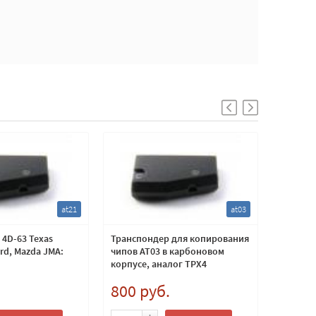
at21
at03
4D-63 Texas
Транспондер для копирования
Лезвие 
ord, Mazda JMA:
чипов AT03 в карбоновом
чипа
корпусе, аналог TPX4
.
800 руб.
500 