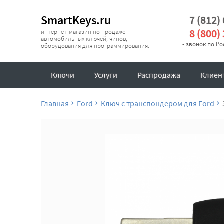
SmartKeys.ru
7 (812)
8 (800)
интернет-магазин по продаже
автомобильных ключей, чипов,
- звонок по Р
оборудования для программирования.
Ключи
Услуги
Распродажа
Клиен
Главная
Ford
Ключ с транспондером для Ford