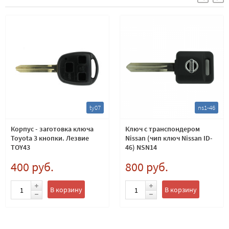
ty07
ns1-46
Корпус - заготовка ключа
Ключ с транспондером
Toyota 3 кнопки. Лезвие
Nissan (чип ключ Nissan ID-
TOY43
46) NSN14
400 руб.
800 руб.
В корзину
В корзину