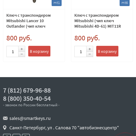
mt1
mt6
Ключ с транспондером
Ключ с транспондером
Mitsubishi Lancer 10
Mitsubishi (чип ключ
Outlander (чип ключ
Mitsubishi 4D-61) MIT11R
Mitsubishi ID-46 LCK) MIT11
800 руб.
800 руб.
В корзину
В корзину
7 (812) 679-96-88
8 (800) 350-40-54
- звонок по России бесплатный -
sales@smartkeys.ru
Санкт-Петербург, ул . Салова 70 "автобизнесцентр"