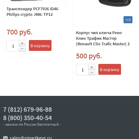
Транспондер PCF7936 ID46
Philips crypto JMA: TP12
rn3
700 руб.
Корпус чип ключа Рено
Клио Трафик Мастер
(Renault Clio Trafic Master) 2
В корзину
кнопки
500 руб.
В корзину
7 (812) 679-96-88
8 (800) 350-40-54
- звонок по России бесплатный -
sales@smartkeys.ru