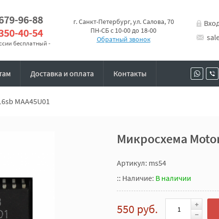
 679-96-88
г. Санкт-Петербург, ул. Салова, 70
Вхо
 350-40-54
ПН-СБ с 10-00 до 18-00
sal
Обратный звонок
оссии бесплатный -
там
Доставка и оплата
Контакты
016sb MAA45U01
Микросхема Motor
Артикул: ms54
::
Наличие:
В наличии
550 руб.