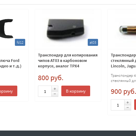
fd12
at03
Транспондер для копирования
Транспондер 
люча Ford
чипов AT03 в карбоновом
стеклянный д
део и т.д.)
корпусе, аналог TPX4
Lincoln, Jagu
800 руб.
Транспондер 4
стеклянный для
Lincoln, Jaguar
900 руб
орзину
В корзину