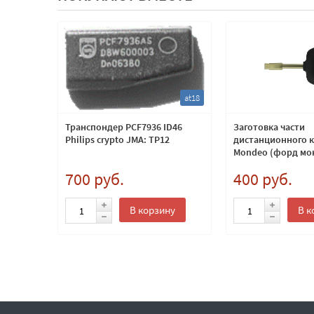
bm8
at18
люча
Транспондер PCF7936 ID46
Заготовка части
Philips crypto JMA: TP12
дистанционного к
Mondeo (форд мон
лезвие FO21
700 руб.
400 руб.
ну
В корзину
В к