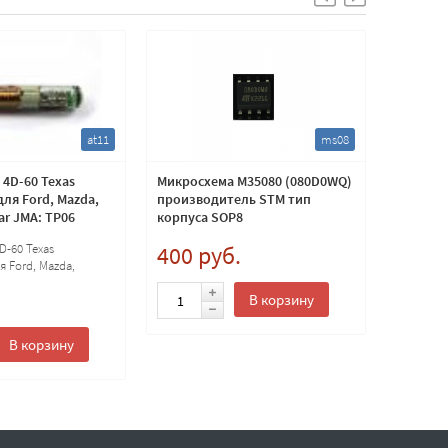
at11
ms08
4D-60 Texas
Микросхема M35080 (080D0WQ)
Микросх
ля Ford, Mazda,
производитель STM тип
ar JMA: TP06
корпуса SOP8
D-60 Texas
400 руб.
1 600
 Ford, Mazda,
 JMA: TP06
.
В корзину
В корзину