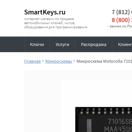
SmartKeys.ru
7 (812)
8 (800)
интернет-магазин по продаже
автомобильных ключей, чипов,
- звонок по Р
оборудования для программирования.
Ключи
Услуги
Распродажа
Клиен
Главная
Микросхемы
Микросхема Motorolla 71