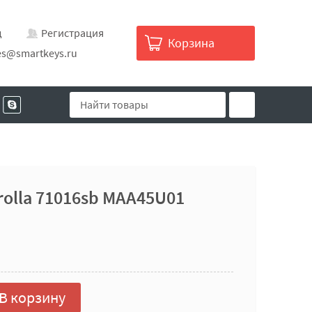
д
Регистрация
Корзина
es@smartkeys.ru
olla 71016sb MAA45U01
В корзину