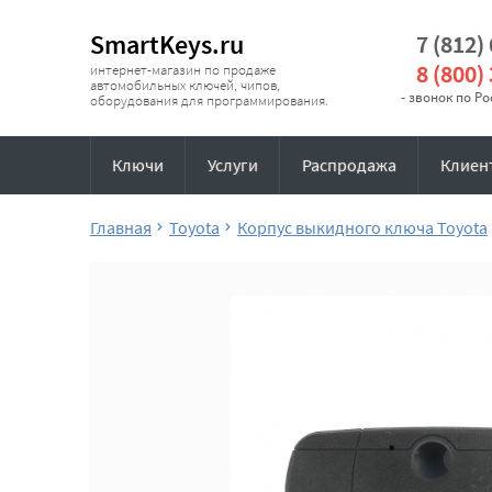
SmartKeys.ru
7 (812)
8 (800)
интернет-магазин по продаже
автомобильных ключей, чипов,
- звонок по Р
оборудования для программирования.
Ключи
Услуги
Распродажа
Клиен
Главная
Toyota
Корпус выкидного ключа Toyota