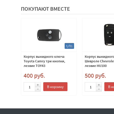
ПОКУПАЮТ ВМЕСТЕ
tyb1
tyf31
люча
Корпус выкидного ключа
Корпус выкидног
езвие
Toyota Camry три кнопки,
Шевроле Chevrole
лезвие TOY43
лезвие HU100
400 руб.
500 руб.
ну
В корзину
В к