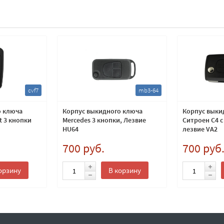
cvf7
mb3-64
о ключа
Корпус выкидного ключа
Корпус выки
t 3 кнопки
Mercedes 3 кнопки, Лезвие
Ситроен C4 с
HU64
лезвие VA2
700 руб.
700 руб
орзину
В корзину