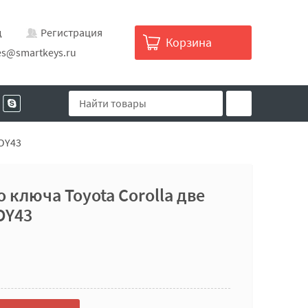
д
Регистрация
Корзина
es@smartkeys.ru
TOY43
 ключа Toyota Corolla две
OY43