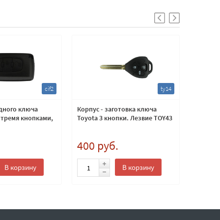
cif2
ty14
дного ключа
Корпус - заготовка ключа
Корпус 
 тремя кнопками,
Toyota 3 кнопки. Лезвие TOY43
Toyota 
.
400 руб.
400 
В корзину
В корзину