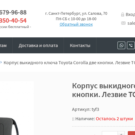
 679-96-88
г. Санкт-Петербург, ул. Салова, 70
Вхо
 350-40-54
ПН-СБ с 10-00 до 18-00
sal
Обратный звонок
оссии бесплатный -
там
Доставка и оплата
Контакты
Корпус выкидного ключа Toyota Corolla две кнопки. Лезвие 
Корпус выкидного
кнопки. Лезвие T
Артикул: tyf3
::
Наличие:
Осталось 2 штуки