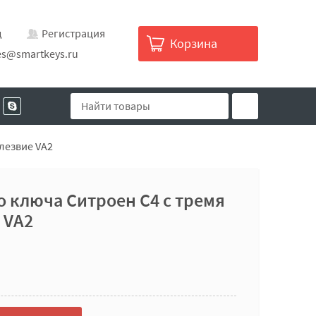
д
Регистрация
Корзина
es@smartkeys.ru
лезвие VA2
 ключа Ситроен C4 с тремя
 VA2