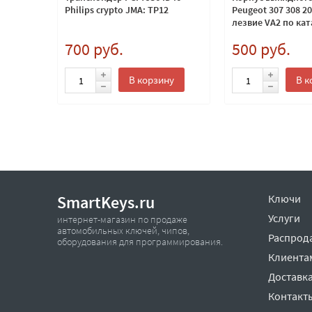
Philips crypto JMA: TP12
Peugeot 307 308 20
лезвие VA2 по кат
700 руб.
500 руб.
ну
В корзину
В к
SmartKeys.ru
Ключи
Услуги
интернет-магазин по продаже
автомобильных ключей, чипов,
Распрод
оборудования для программирования.
Клиента
Доставка
Контакт