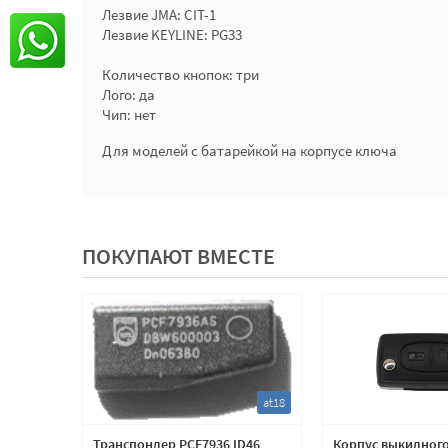
Лезвие JMA: CIT-1
Лезвие KEYLINE: PG33
Количество кнопок: три
Лого: да
Чип: нет
Для моделей с батарейкой на корпусе ключа
ПОКУПАЮТ ВМЕСТЕ
mb17
at18
с
Транспондер PCF7936 ID46
Корпус выкидног