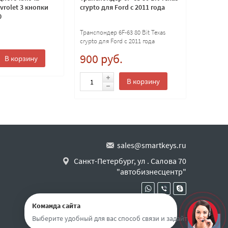
rolet 3 кнопки
crypto для Ford с 2011 года
Peugeot
0
HU83 по
.
Транспондер 6F-63 80 Bit Texas
500 
crypto для Ford с 2011 года
900 руб.
В корзину
В корзину
sales@smartkeys.ru
Санкт-Петербург, ул . Салова 70
"автобизнесцентр"
Команда сайта
Выберите удобный для вас способ связи и задайте вопрос
Наверх