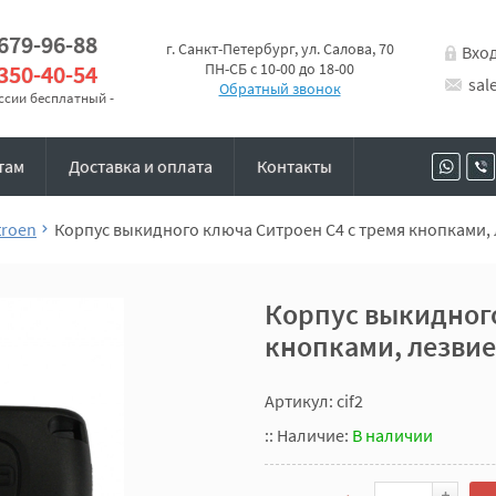
 679-96-88
г. Санкт-Петербург, ул. Салова, 70
Вхо
 350-40-54
ПН-СБ с 10-00 до 18-00
sal
Обратный звонок
оссии бесплатный -
там
Доставка и оплата
Контакты
troen
Корпус выкидного ключа Ситроен C4 с тремя кнопками, 
Корпус выкидного
кнопками, лезвие
Артикул: cif2
::
Наличие:
В наличии