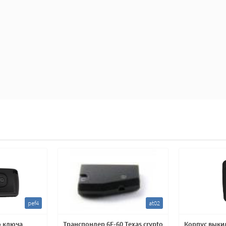
pef4
at02
о ключа
Транспондер 6F-60 Texas crypto
Корпус выки