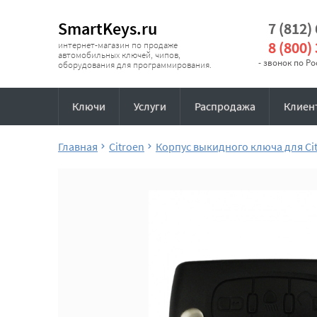
SmartKeys.ru
7 (812)
8 (800)
интернет-магазин по продаже
автомобильных ключей, чипов,
- звонок по Р
оборудования для программирования.
Ключи
Услуги
Распродажа
Клиен
Главная
Citroen
Корпус выкидного ключа для Ci