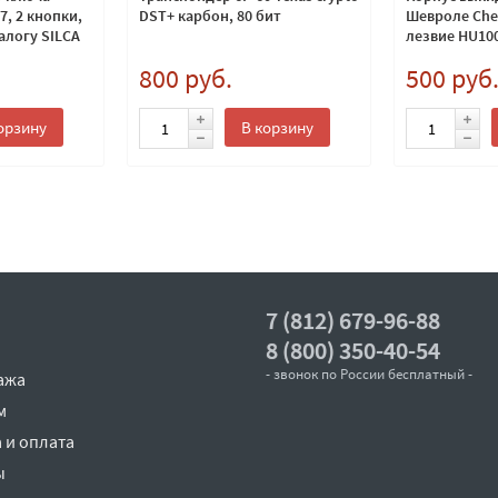
7, 2 кнопки,
DST+ карбон, 80 бит
Шевроле Chev
алогу SILCA
лезвие HU10
800 руб.
500 руб
орзину
В корзину
7 (812) 679-96-88
8 (800) 350-40-54
- звонок по России бесплатный -
ажа
м
 и оплата
ы