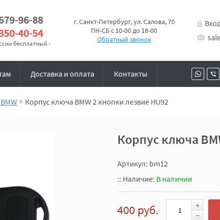
 679-96-88
г. Санкт-Петербург, ул. Салова, 70
Вхо
 350-40-54
ПН-СБ с 10-00 до 18-00
sal
Обратный звонок
оссии бесплатный -
там
Доставка и оплата
Контакты
я BMW
Корпус ключа BMW 2 кнопки лезвие HU92
Корпус ключа BM
Артикул: bm12
::
Наличие:
В наличии
400 руб.