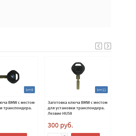
bm9
bm11
люча BMW с местом
Заготовка ключа BMW с местом
Корпус 
ки транспондера.
для установки транспондера.
лезвие 
Лезвие HU58
.
300 руб.
400 