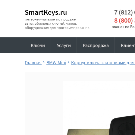
SmartKeys.ru
7 (812)
8 (800)
интернет-магазин по продаже
автомобильных ключей, чипов,
- звонок по Р
оборудования для программирования.
Ключи
Услуги
Распродажа
Клиен
Главная
BMW Mini
Корпус ключа с кнопками дл