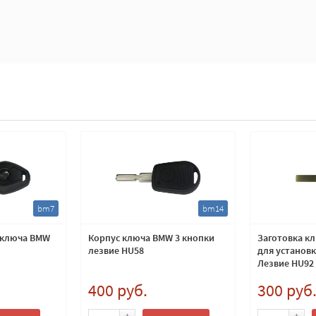
bm7
bm14
 ключа BMW
Корпус ключа BMW 3 кнопки
Заготовка к
лезвие HU58
для установ
Лезвие HU92
400 руб.
300 руб