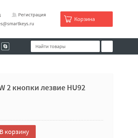
д
Регистрация
Корзина
es@smartkeys.ru
W 2 кнопки лезвие HU92
В корзину