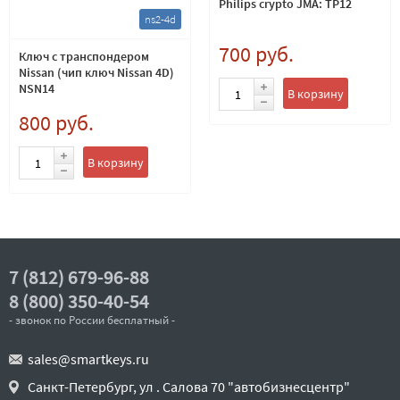
Philips crypto JMA: TP12
ns2-4d
700 руб.
Ключ с транспондером
Nissan (чип ключ Nissan 4D)
NSN14
В корзину
800 руб.
В корзину
7 (812) 679-96-88
8 (800) 350-40-54
- звонок по России бесплатный -
sales@smartkeys.ru
Санкт-Петербург, ул . Салова 70 "автобизнесцентр"