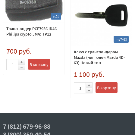
at18
Транспондер PCF7936 ID46
Philips crypto JMA: TP12
mz7-63
700 руб.
Ключ с транспондером
Mazda (чип ключ Mazda 4D-
63) Новый тип
В корзину
1 100 руб.
В корзину
7 (812) 679-96-88
8 (800) 350-40-54