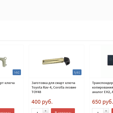
lxb2
tyb1
арт ключа
Заготовка для смарт ключа
Транспондер 
Toyota Rav-4, Corolla лезвие
копирования
TOY48
аналог EH2, 
400 руб.
650 руб
орзину
В корзину