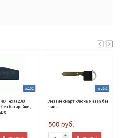
at102
nsb2-2
4D Texas для
Лезвие смарт ключа Nissan без
Заготов
 без батарейки,
чипа
c место
ADX
трансп
.
500 руб.
400 
В корзину
В корзину