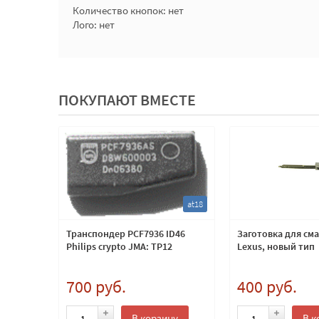
Количество кнопок: нет
Лого: нет
ПОКУПАЮТ ВМЕСТЕ
lxb3
at18
люча
Транспондер PCF7936 ID46
Заготовка для см
ска
Philips crypto JMA: TP12
Lexus, новый тип
700 руб.
400 руб.
ну
В корзину
В к