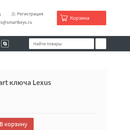
д
Регистрация
Корзина
es@smartkeys.ru
art ключа Lexus
В корзину