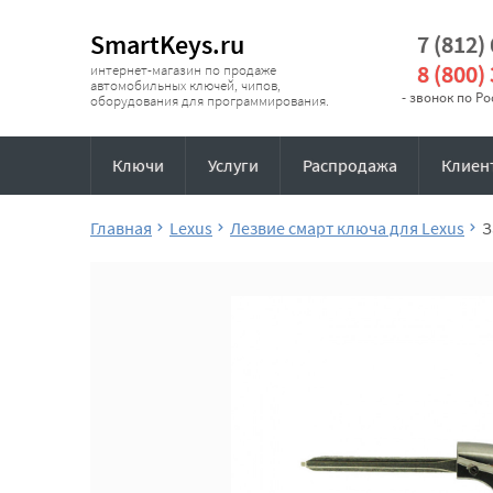
SmartKeys.ru
7 (812)
8 (800)
интернет-магазин по продаже
автомобильных ключей, чипов,
- звонок по Р
оборудования для программирования.
Ключи
Услуги
Распродажа
Клиен
Главная
Lexus
Лезвие смарт ключа для Lexus
З