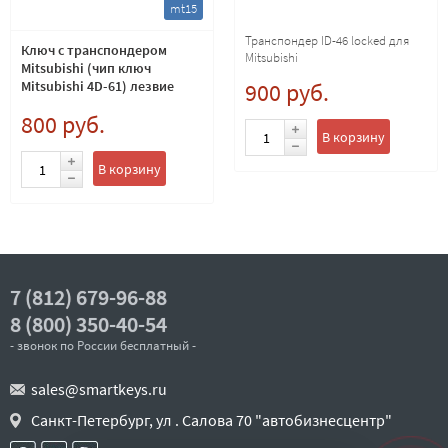
mt15
Транспондер ID-46 locked для
Ключ с транспондером
Mitsubishi
Mitsubishi (чип ключ
Mitsubishi 4D-61) лезвие
900 руб.
MIT9
800 руб.
В корзину
В корзину
7 (812) 679-96-88
8 (800) 350-40-54
- звонок по России бесплатный -
sales@smartkeys.ru
Санкт-Петербург, ул . Салова 70 "автобизнесцентр"