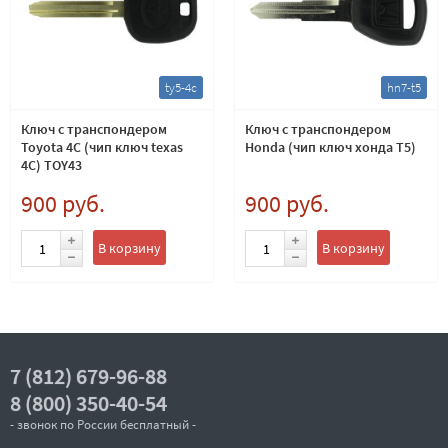
ty5-4c
hn7-t5
Ключ с транспондером
Ключ с транспондером
Toyota 4C (чип ключ texas
Honda (чип ключ хонда T5)
4C) TOY43
900 руб.
900 руб.
В корзину
В корзину
7 (812) 679-96-88
8 (800) 350-40-54
- звонок по России бесплатный -