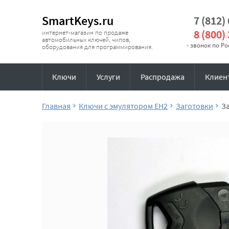
SmartKeys.ru
7 (812)
8 (800)
интернет-магазин по продаже
автомобильных ключей, чипов,
- звонок по Р
оборудования для программирования.
Ключи
Услуги
Распродажа
Клиен
Главная
Ключи с эмулятором EH2
Заготовки
З