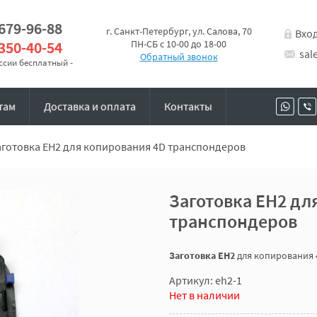
 679-96-88
г. Санкт-Петербург, ул. Салова, 70
Вхо
 350-40-54
ПН-СБ с 10-00 до 18-00
sal
Обратный звонок
оссии бесплатный -
там
Доставка и оплата
Контакты
аготовка EH2 для копирования 4D транспондеров
Заготовка EH2 дл
транспондеров
Заготовка EH2
для копирования 
Артикул: eh2-1
Нет в наличии