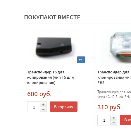
ПОКУПАЮТ ВМЕСТЕ
lx7
at9
юча
Транспондер T5 для
Транспондер для
ое
копирования (чип Т5 для
клонирования чипа
клонирования)
EH2
600 руб.
Транспондер для к
чипа 4C 4D Silca: EH2
310 руб.
ну
В корзину
В к