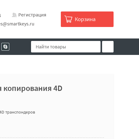
д
Регистрация
Корзина
es@smartkeys.ru
я копирования 4D
4D транспондеров