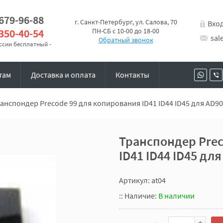
 679-96-88
г. Санкт-Петербург, ул. Салова, 70
Вхо
 350-40-54
ПН-СБ с 10-00 до 18-00
sal
Обратный звонок
оссии бесплатный -
там
Доставка и оплата
Контакты
анспондер Precode 99 для копирования ID41 ID44 ID45 для AD9
Транспондер Prec
ID41 ID44 ID45 дл
Артикул: at04
::
Наличие:
В наличии