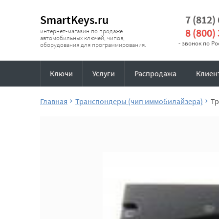
SmartKeys.ru
7 (812)
8 (800)
интернет-магазин по продаже
автомобильных ключей, чипов,
- звонок по Р
оборудования для программирования.
Ключи
Услуги
Распродажа
Клиен
Главная
Транспондеры (чип иммобилайзера)
Тр