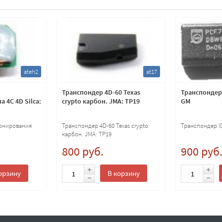
ateh2
at17
Транспондер 4D-60 Texas
Транспондер 
 4C 4D Silca:
crypto карбон. JMA: TP19
GM
лонирования
Транспондер 4D-60 Texas crypto
Транспондер I
карбон. JMA: TP19
800 руб.
900 руб
орзину
В корзину