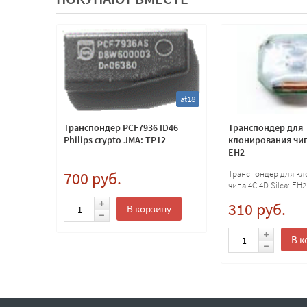
at8
at18
карбон.
Транспондер PCF7936 ID46
Транспондер для
Philips crypto JMA: TP12
клонирования чипа
EH2
бон. JMA:
700 руб.
Транспондер для к
чипа 4C 4D Silca: EH2
310 руб.
В корзину
ну
В к