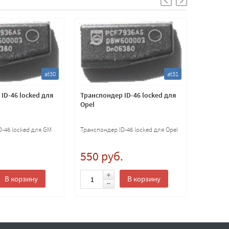
at30
at31
ID-46 locked для
Транспондер ID-46 locked для
Транспо
Opel
копиров
клонир
D-46 locked для GM
Транспондер ID-46 locked для Opel
600 
.
550 руб.
В корзину
В корзину