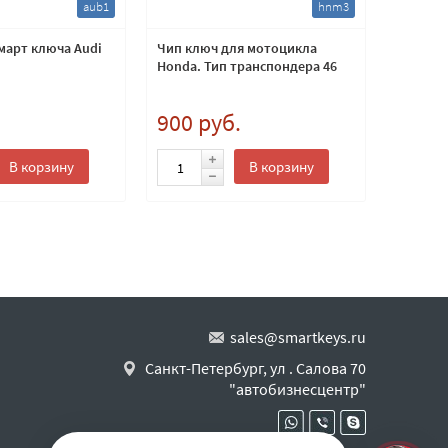
aub1
hnm3
март ключа Audi
Чип ключ для мотоцикла
Транспо
Honda. Тип транспондера 46
.
900 руб.
360 
В корзину
В корзину
sales@smartkeys.ru
Санкт-Петербург, ул . Салова 70
"автобизнесцентр"