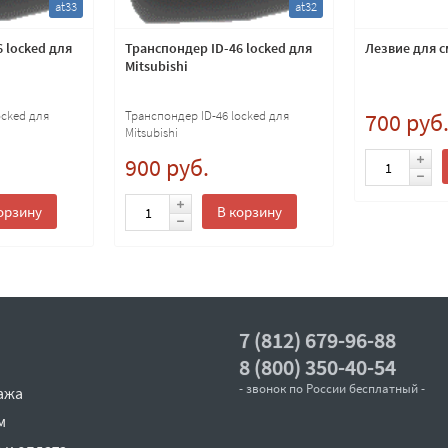
at33
at32
 locked для
Транспондер ID-46 locked для
Лезвие для с
Mitsubishi
ocked для
Транспондер ID-46 locked для
700 руб
Mitsubishi
900 руб.
орзину
В корзину
7 (812) 679-96-88
8 (800) 350-40-54
- звонок по России бесплатный -
ажа
м