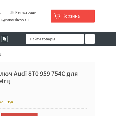
д
Регистрация
Корзина
es@smartkeys.ru
ц
юч Audi 8T0 959 754C для
Мгц
ко штук