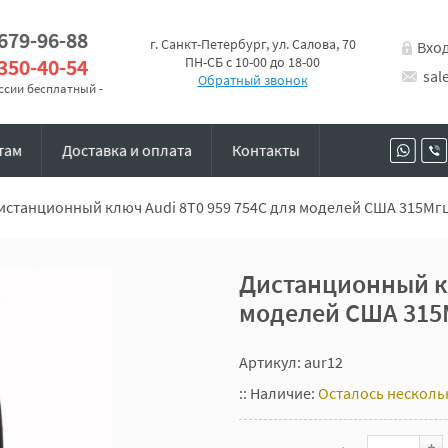
 679-96-88
г. Санкт-Петербург, ул. Салова, 70
Вхо
 350-40-54
ПН-СБ с 10-00 до 18-00
sal
Обратный звонок
оссии бесплатный -
там
Доставка и оплата
Контакты
истанционный ключ Audi 8T0 959 754C для моделей США 315Мг
Дистанционный кл
моделей США 315
Артикул: aur12
::
Наличие:
Осталось несколь