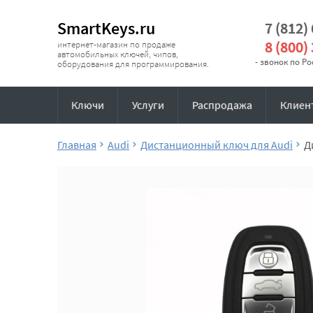
SmartKeys.ru
7 (812)
8 (800)
интернет-магазин по продаже
автомобильных ключей, чипов,
- звонок по Р
оборудования для программирования.
Ключи
Услуги
Распродажа
Клиен
Главная
Audi
Дистанционный ключ для Audi
Д