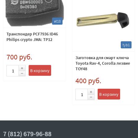
at18
Транспондер PCF7936 ID46
Philips crypto JMA: TP12
tyb1
700 руб.
Заготовка для смарт ключа
Toyota Rav-4, Corolla лезвие
TOY48
В корзину
400 руб.
В корзину
7 (812) 679-96-88