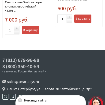
Смарт ключ Saab четыре
кнопки, европейский
600 руб.
433Мгц
7 000 руб.
В корзину
В корзину
7 (812) 679-96-88
8 (800) 350-40-54
- звонок по России бесплатный -
sales@smartkeys.ru
Санкт-Петербург, ул . Салова 70 "автобизнесцентр"
Команда сайта