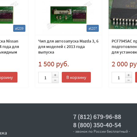
at209
at207
ка Nissan
Чип для автозапуска Mazda 3, 6
PCF7945AC п
4 года для
для моделей с 2013 года
подготовлен
выкидным
выпуска
для установк
1 500 руб.
2 000 ру
орзину
В корзину
7 (812) 679-96-88
8 (800) 350-40-54
- звонок по России бесплатный -
ажа