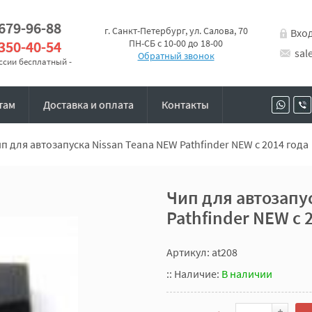
 679-96-88
г. Санкт-Петербург, ул. Салова, 70
Вхо
 350-40-54
ПН-СБ с 10-00 до 18-00
sal
Обратный звонок
оссии бесплатный -
там
Доставка и оплата
Контакты
п для автозапуска Nissan Teana NEW Pathfinder NEW с 2014 года
Чип для автозапу
Pathfinder NEW с 
Артикул: at208
::
Наличие:
В наличии