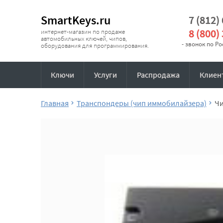
SmartKeys.ru
7 (812)
8 (800)
интернет-магазин по продаже
автомобильных ключей, чипов,
- звонок по Р
оборудования для программирования.
Ключи
Услуги
Распродажа
Клиен
Главная
Транспондеры (чип иммобилайзера)
Чи