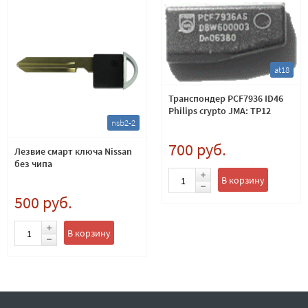
at18
Транспондер PCF7936 ID46
Philips crypto JMA: TP12
nsb2-2
700 руб.
Лезвие смарт ключа Nissan
без чипа
В корзину
500 руб.
В корзину