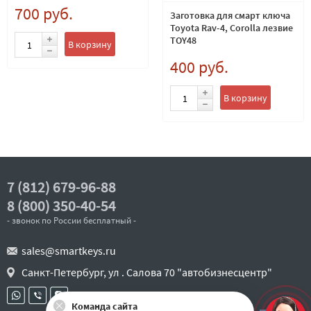
700 руб.
Заготовка для смарт ключа
Toyota Rav-4, Corolla лезвие
TOY48
В корзину
400 руб.
В корзину
7 (812) 679-96-88
8 (800) 350-40-54
- звонок по России бесплатный -
sales@smartkeys.ru
Санкт-Петербург, ул . Салова 70 "автобизнесцентр"
Команда сайта