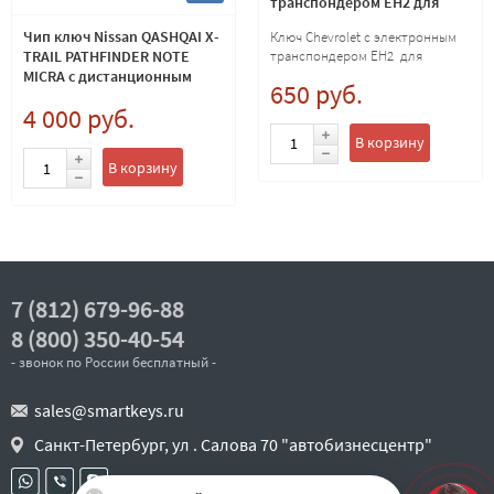
транспондером EH2 для
копирования 4D
Чип ключ Nissan QASHQAI X-
Ключ Chevrolet с электронным
транспондером EH2 для
TRAIL PATHFINDER NOTE
копирования 4D
MICRA с дистанционным
650 руб.
управлением центральным
4 000 руб.
замком 2 кнопки 46 тип. P/N
28268-AX61A
В корзину
В корзину
7 (812) 679-96-88
8 (800) 350-40-54
- звонок по России бесплатный -
sales@smartkeys.ru
Санкт-Петербург, ул . Салова 70 "автобизнесцентр"