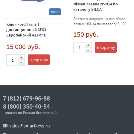
Nissan лезвие NSN14 по
каталогу SILCA
fdr02
Лезвие выкидного ключа Nissan
лезвие NSN14 по каталогу SILCA
Ключ Ford Transit
дистанционный 6F63
150 руб.
Европейский 433Mhz
оригинал
15 000 руб.
В корзину
В корзину
7 (812) 679-96-88
8 (800) 350-40-54
- звонок по России бесплатный -
sales@smartkeys.ru