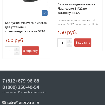
Лезвие выкидного ключа
Fiat лезвие SIP22 по
каталогу SILCA
fi9
Лезвие выкидного ключа Fiat
Корпус ключа Iveco с местом
лезвие SIP22 по каталогу SILCA
для установки
150 руб.
транспондера лезвие GT10
700 руб.
В корзину
В корзину
7 (812) 679-96-88
8 (800) 350-40-54
- звонок по России бесплатный -
sales@smartkeys.ru