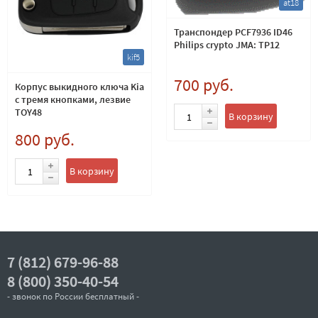
at18
Транспондер PCF7936 ID46
Philips crypto JMA: TP12
kif5
700 руб.
Корпус выкидного ключа Kia
с тремя кнопками, лезвие
TOY48
В корзину
800 руб.
В корзину
7 (812) 679-96-88
8 (800) 350-40-54
- звонок по России бесплатный -