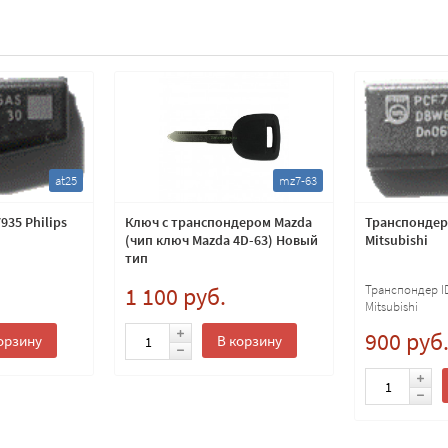
at25
mz7-63
35 Philips
Ключ с транспондером Mazda
Транспондер 
(чип ключ Mazda 4D-63) Новый
Mitsubishi
тип
1 100 руб.
Транспондер ID
Mitsubishi
900 руб
орзину
В корзину