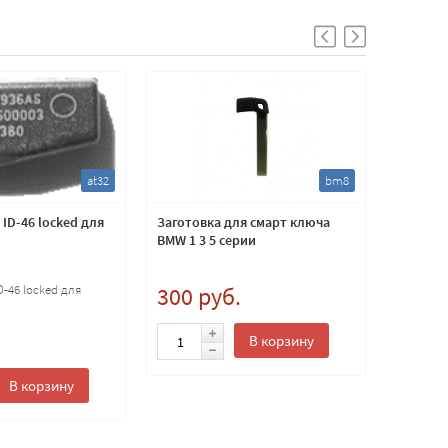
at32
bm8
ID-46 locked для
Заготовка для смарт ключа
Ключ Ше
BMW 1 3 5 серии
Lacetti,
-46 locked для
300 руб.
800 
.
В корзину
В корзину