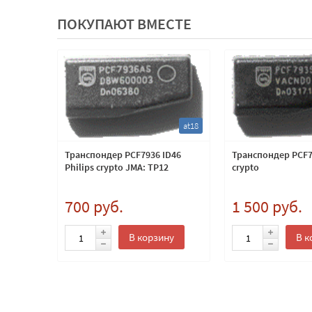
ПОКУПАЮТ ВМЕСТЕ
ty14
at18
юча
Транспондер PCF7936 ID46
Транспондер PCF79
ие TOY43
Philips crypto JMA: TP12
crypto
700 руб.
1 500 руб.
ну
В корзину
В к