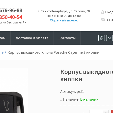
 679-96-88
г. Санкт-Петербург, ул. Салова, 70
Вхо
 350-40-54
ПН-СБ с 10-00 до 18-00
sal
Обратный звонок
оссии бесплатный -
там
Доставка и оплата
Контакты
he
Корпус выкидного ключа Porsche Cayenne 3 кнопки
Корпус выкидного
кнопки
Артикул: psf1
::
Наличие:
В наличии