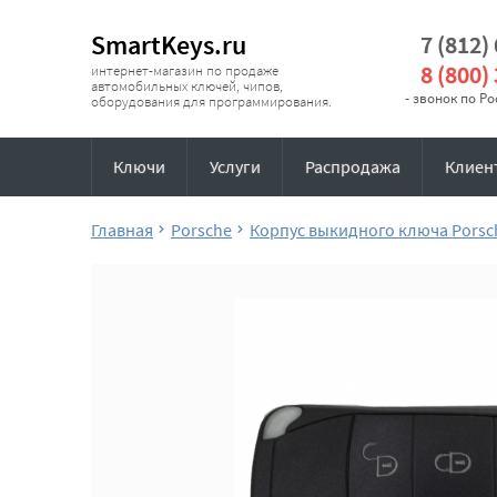
SmartKeys.ru
7 (812)
8 (800)
интернет-магазин по продаже
автомобильных ключей, чипов,
- звонок по Р
оборудования для программирования.
Ключи
Услуги
Распродажа
Клиен
Главная
Porsche
Корпус выкидного ключа Porsc