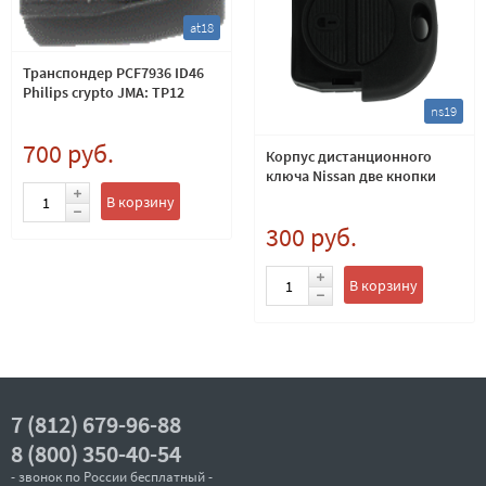
at18
Транспондер PCF7936 ID46
Philips crypto JMA: TP12
ns19
700 руб.
Корпус дистанционного
ключа Nissan две кнопки
В корзину
300 руб.
В корзину
7 (812) 679-96-88
8 (800) 350-40-54
- звонок по России бесплатный -