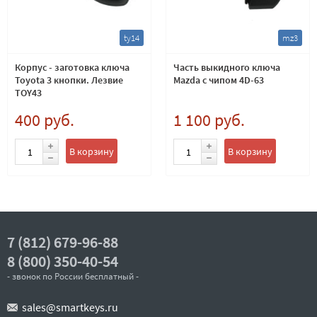
ty14
mz3
Корпус - заготовка ключа
Часть выкидного ключа
Toyota 3 кнопки. Лезвие
Mazda с чипом 4D-63
TOY43
400 руб.
1 100 руб.
В корзину
В корзину
7 (812) 679-96-88
8 (800) 350-40-54
- звонок по России бесплатный -
sales@smartkeys.ru