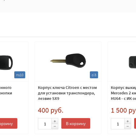
ns10
ci3
онного
Корпус ключа Citroen с местом
Корпус выки
кнопки
для установки транспондера,
Mercedes 2 к
лезвие SX9
HU64 - c ИК 
400 руб.
1 500 ру
орзину
В корзину