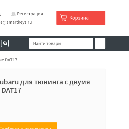
д
Регистрация
Корзина
es@smartkeys.ru
ие DAT17
baru для тюнинга с двумя
 DAT17
Сообщить о поступлении