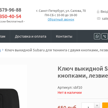
 679-96-88
г. Санкт-Петербург, ул. Салова, 70
Вхо
 350-40-54
ПН-СБ с 10-00 до 18-00
sal
Обратный звонок
оссии бесплатный -
там
Доставка и оплата
Контакты
u
Ключ выкидной Subaru для тюнинга с двумя кнопками, лезв
Ключ выкидной Su
кнопками, лезвие
Артикул: sbf10
Нет в наличии
650 руб.