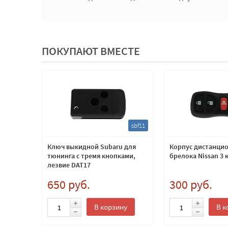
ПОКУПАЮТ ВМЕСТЕ
vl2
sbf11
 с
Ключ выкидной Subaru для
Корпус дистанци
тюнинга с тремя кнопками,
брелока Nissan 3 
альная
лезвие DAT17
650 руб.
300 руб.
ну
В корзину
В к