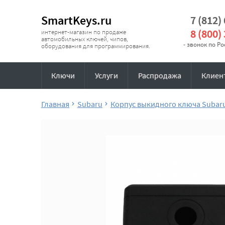
SmartKeys.ru
7 (812)
8 (800)
интернет-магазин по продаже
автомобильных ключей, чипов,
- звонок по Р
оборудования для программирования.
Ключи
Услуги
Распродажа
Клиен
Главная
Subaru
Корпус выкидного ключа Subar