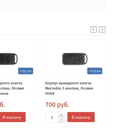
mb2-64
mb3-64
дного ключа
Корпус выкидного ключа
Корпус 
нопки, Лезвие
Mercedes 3 кнопки, Лезвие
Peugeot
окном
HU64
б.
700 руб.
500 
В корзину
В корзину