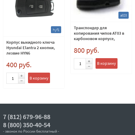
at03
Транспондер для
hyf1
копирования чипов AT03 в
карбоновом корпусе,
Корпус выкидного ключа
аналог TPX4
Hyundai Elantra 2 кнопки,
800 руб.
лезвие HYN6
400 руб.
В корзину
В корзину
7 (812) 679-96-88
8 (800) 350-40-54
- звонок по России бесплатный -