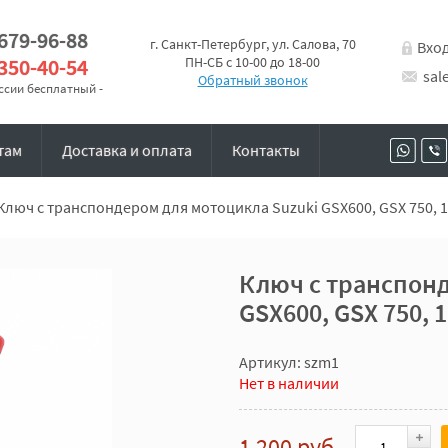
 679-96-88
г. Санкт-Петербург, ул. Салова, 70
Вхо
 350-40-54
ПН-СБ с 10-00 до 18-00
sal
Обратный звонок
оссии бесплатный -
там
Доставка и оплата
Контакты
Ключ с транспондером для мотоцикла Suzuki GSX600, GSX 750, 1
Ключ с транспонд
GSX600, GSX 750, 
Артикул: szm1
Нет в наличии
1 200 руб.