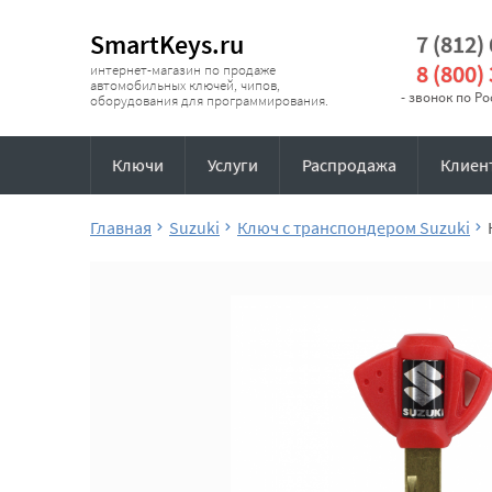
SmartKeys.ru
7 (812)
8 (800)
интернет-магазин по продаже
автомобильных ключей, чипов,
- звонок по Р
оборудования для программирования.
Ключи
Услуги
Распродажа
Клиен
Главная
Suzuki
Ключ с транспондером Suzuki