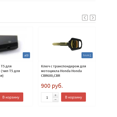
at9
hnm1
 T5 для
Ключ с транспондером для
Ключ Pe
(чип Т5 для
мотоцикла Honda Honda
выкидно
я)
CBR600,CBR
лезвие 
929,954,1000,CB400,CB
.
900 руб.
4 000
600,900,1300.(чип ключ хонда
46)
В корзину
В корзину