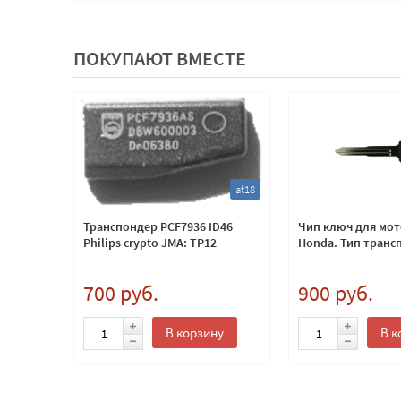
ПОКУПАЮТ ВМЕСТЕ
ss1
at18
о ключа
Транспондер PCF7936 ID46
Чип ключ для мо
Philips crypto JMA: TP12
Honda. Тип транс
700 руб.
900 руб.
ну
В корзину
В к