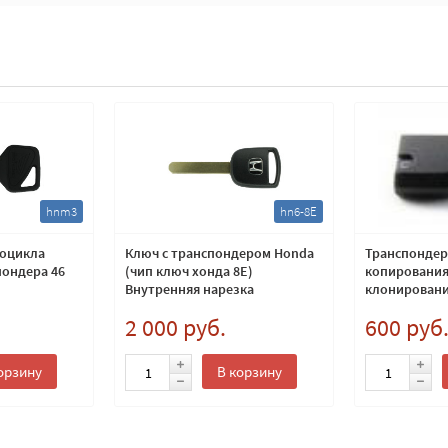
hnm3
hn6-8E
тоцикла
Ключ с транспондером Honda
Транспондер
пондера 46
(чип ключ хонда 8E)
копирования 
Внутренняя нарезка
клонировани
2 000 руб.
600 руб
орзину
В корзину