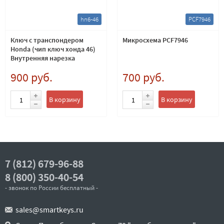
hn6-46
PCF7946
Ключ с транспондером
Микросхема PCF7946
Honda (чип ключ хонда 46)
Внутренняя нарезка
900 руб.
700 руб.
В корзину
В корзину
7 (812) 679-96-88
8 (800) 350-40-54
- звонок по России бесплатный -
sales@smartkeys.ru