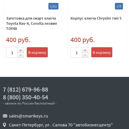
tyb1
cr5
Заготовка для смарт ключа
Корпус ключа Chrysler тип 5
Toyota Rav-4, Corolla лезвие
TOY48
400 руб.
400 руб.
В корзину
В корзину
7 (812) 679-96-88
8 (800) 350-40-54
- звонок по России бесплатный -
sales@smartkeys.ru
Санкт-Петербург, ул . Салова 70 "автобизнесцентр"