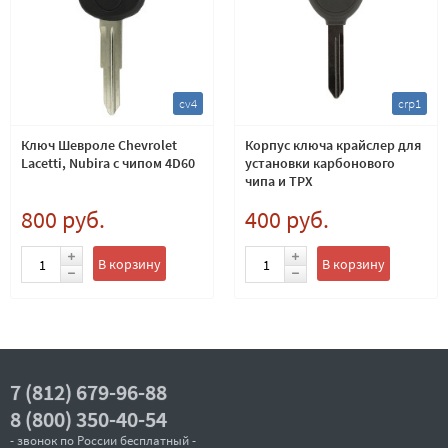
cv4
crp1
Ключ Шевроле Chevrolet
Корпус ключа крайслер для
Lacetti, Nubira с чипом 4D60
установки карбонового
чипа и TPX
800 руб.
400 руб.
В корзину
В корзину
7 (812) 679-96-88
8 (800) 350-40-54
- звонок по России бесплатный -