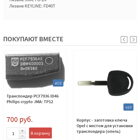
Лезвие KEYLINE: FD40T
ПОКУПАЮТ ВМЕСТЕ
at18
Транспондер PCF7936 ID46
Philips crypto JMA: TP12
op3
700 руб.
Корпус - заготовка ключа
Opel с местом для установки
транспондера (опель)
В корзину
лезвие HU43