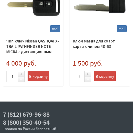
nsr1
mz1
Чип ключ Nissan QASHQAI X-
Ключ Мазда для смарт
TRAIL PATHFINDER NOTE
карты с чипом 4D-63
MICRA с дистанционным
управлением центральным
4 000 руб.
1 500 руб.
замком 2 кнопки 46 тип. P/N
28268-AX61A
В корзину
В корзину
7 (812) 679-96-88
8 (800) 350-40-54
- звонок по России бесплатный -