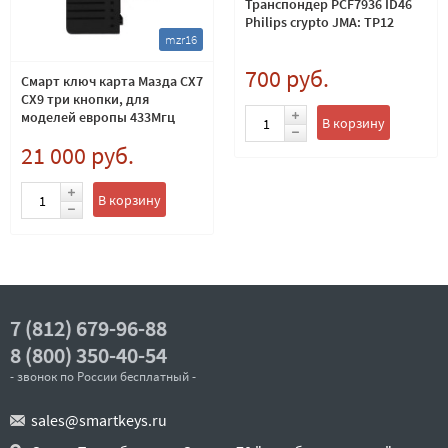
Транспондер PCF7936 ID46
Philips crypto JMA: TP12
mzr16
700 руб.
Смарт ключ карта Мазда CX7
CX9 три кнопки, для
моделей европы 433Мгц
В корзину
(smart card Mazda)
21 000 руб.
В корзину
7 (812) 679-96-88
8 (800) 350-40-54
- звонок по России бесплатный -
sales@smartkeys.ru