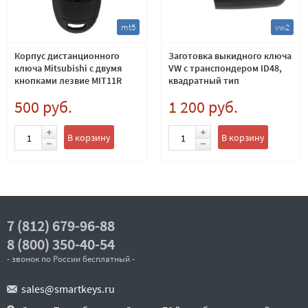
mt5
vw2
Корпус дистанционного
Заготовка выкидного ключа
ключа Mitsubishi с двумя
VW с транспондером ID48,
кнопками лезвие MIT11R
квадратный тип
500 руб.
1 200 руб.
В корзину
В корзину
7 (812) 679-96-88
8 (800) 350-40-54
- звонок по России бесплатный -
sales@smartkeys.ru