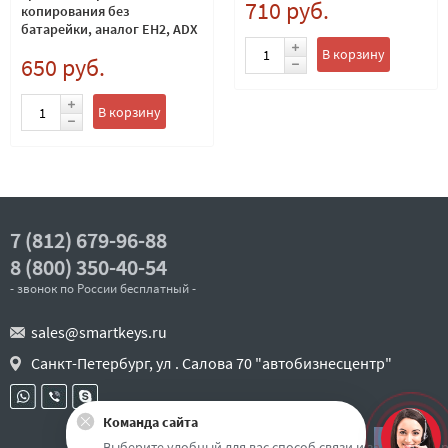
710 руб.
копирования без
батарейки, аналог EH2, ADX
В корзину
650 руб.
В корзину
7 (812) 679-96-88
8 (800) 350-40-54
- звонок по России бесплатный -
sales@smartkeys.ru
Санкт-Петербург, ул . Салова 70 "автобизнесцентр"
Команда сайта
Наверх
Выберите удобный для вас способ связи и задайте воп