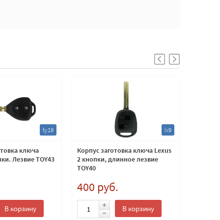
ty19
lx9
отовка ключа
Корпус заготовка ключа Lexus
Корпус 
пки. Лезвие TOY43
2 кнопки, длинное лезвие
для уст
TOY40
.
400 руб.
400 
В корзину
В корзину