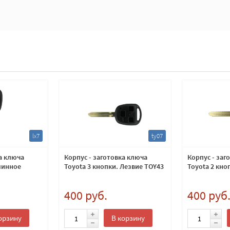
lx7
ty07
а ключа
Корпус - заготовка ключа
Корпус - заг
длинное
Toyota 3 кнопки. Лезвие TOY43
Toyota 2 кно
400 руб.
400 руб
орзину
В корзину