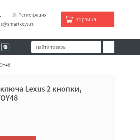
д
Регистрация
Корзина
es@smartkeys.ru
TOY48
 ключа Lexus 2 кнопки,
TOY48