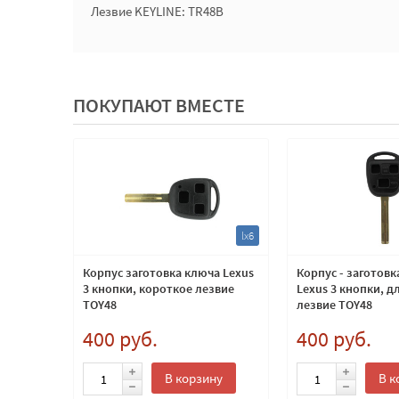
Лезвие KEYLINE: TR48B
ПОКУПАЮТ ВМЕСТЕ
fdp2
lx6
s с
Корпус заготовка ключа Lexus
Корпус - заготовк
3 кнопки, короткое лезвие
Lexus 3 кнопки, 
X
TOY48
лезвие TOY48
400 руб.
400 руб.
ну
В корзину
В к