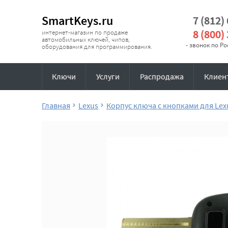
SmartKeys.ru
7 (812)
8 (800)
интернет-магазин по продаже
автомобильных ключей, чипов,
- звонок по Р
оборудования для программирования.
Ключи
Услуги
Распродажа
Клиен
Главная
Lexus
Корпус ключа с кнопками для Lex