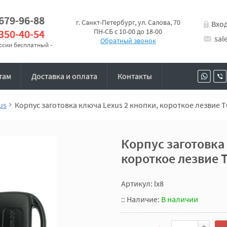
 679-96-88
г. Санкт-Петербург, ул. Салова, 70
Вхо
 350-40-54
ПН-СБ с 10-00 до 18-00
sal
Обратный звонок
оссии бесплатный -
там
Доставка и оплата
Контакты
us
Корпус заготовка ключа Lexus 2 кнопки, короткое лезвие 
Корпус заготовка
короткое лезвие 
Артикул: lx8
::
Наличие:
В наличии