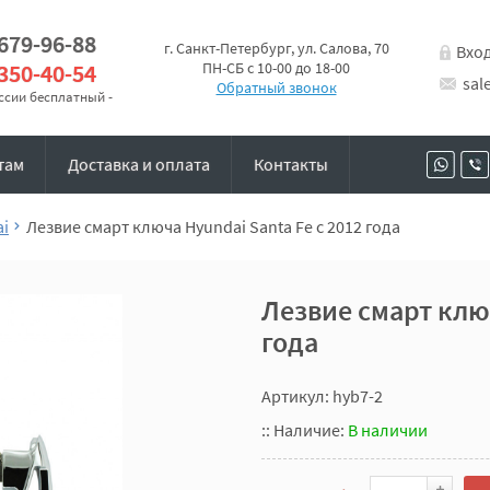
 679-96-88
г. Санкт-Петербург, ул. Салова, 70
Вхо
 350-40-54
ПН-СБ с 10-00 до 18-00
sal
Обратный звонок
оссии бесплатный -
там
Доставка и оплата
Контакты
ai
Лезвие смарт ключа Hyundai Santa Fe с 2012 года
Лезвие смарт ключ
года
Артикул: hyb7-2
::
Наличие:
В наличии