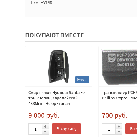
Ilco: HY18R
ПОКУПАЮТ ВМЕСТЕ
hyr32
hyr9-2
2016
Смарт ключ Hyundai Santa Fe
Транспондер PCF7
пки,
три кнопки, европейский
Philips crypto JMA
-60
433Мгц - Не оригинал
9 000 руб.
700 руб.
ну
В корзину
В к