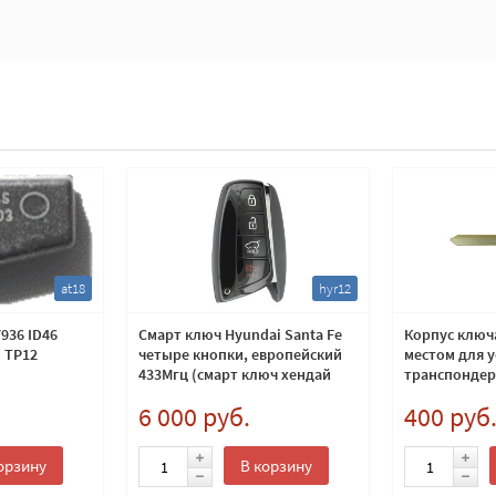
at18
hyr12
936 ID46
Смарт ключ Hyundai Santa Fe
Корпус ключа
: TP12
четыре кнопки, европейский
местом для 
433Мгц (смарт ключ хендай
транспондер
санта фе)
6 000 руб.
400 руб
орзину
В корзину