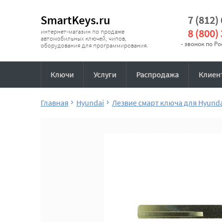
SmartKeys.ru
7 (812)
8 (800)
интернет-магазин по продаже
автомобильных ключей, чипов,
- звонок по Р
оборудования для программирования.
Ключи
Услуги
Распродажа
Клиен
Главная
Hyundai
Лезвие смарт ключа для Hyund