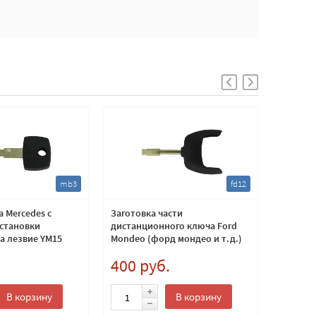
mb3
fd12
 Mercedes с
Заготовка части
Заготов
установки
дистанционного ключа Ford
c место
а лезвие YM15
Mondeo (форд мондео и т.д.)
трансп
лезвие FO21
.
400 руб.
400 
В корзину
В корзину