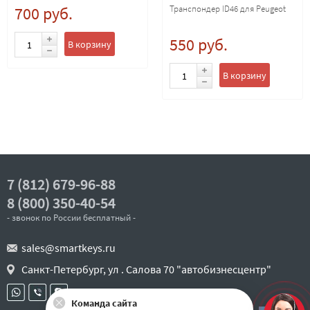
700 руб.
Транспондер ID46 для Peugeot
550 руб.
В корзину
В корзину
7 (812) 679-96-88
8 (800) 350-40-54
- звонок по России бесплатный -
sales@smartkeys.ru
Санкт-Петербург, ул . Салова 70 "автобизнесцентр"
Команда сайта