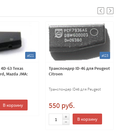
at21
at23
4D-63 Texas
Транспондер ID-46 для Peugeot
Транспо
ord, Mazda JMA:
Citroen
копиров
клонир
.
Транспондер ID46 для Peugeot
600 
550 руб.
В корзину
В корзину