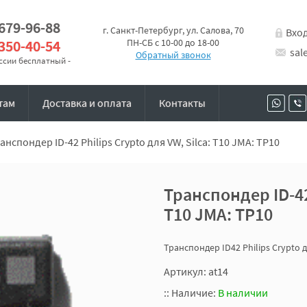
 679-96-88
г. Санкт-Петербург, ул. Салова, 70
Вхо
 350-40-54
ПН-СБ с 10-00 до 18-00
sal
Обратный звонок
оссии бесплатный -
там
Доставка и оплата
Контакты
анспондер ID-42 Philips Crypto для VW, Silca: T10 JMA: TP10
Транспондер ID-42 
T10 JMA: TP10
Транспондер ID42 Philips Crypto д
Артикул: at14
::
Наличие:
В наличии