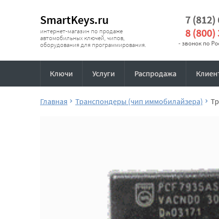
SmartKeys.ru
7 (812)
8 (800)
интернет-магазин по продаже
автомобильных ключей, чипов,
- звонок по Р
оборудования для программирования.
Ключи
Услуги
Распродажа
Клиен
Главная
Транспондеры (чип иммобилайзера)
Тр