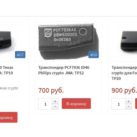
at17
at18
0 Texas
Транспондер PCF7936 ID46
Транспондер 
A: TP19
Philips crypto JMA: TP12
crypto для F
TP20
exas crypto
700 руб.
900 руб
В корзину
орзину