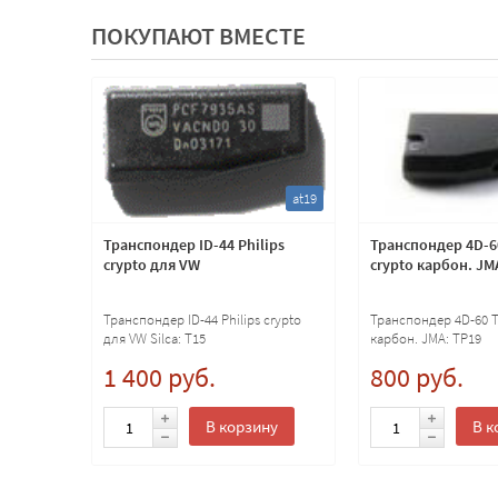
ПОКУПАЮТ ВМЕСТЕ
at11
at19
as
Транспондер ID-44 Philips
Транспондер 4D-6
Mazda,
crypto для VW
crypto карбон. JM
06
Транспондер ID-44 Philips crypto
Транспондер 4D-60 T
a,
для VW Silca: T15
карбон. JMA: TP19
1 400 руб.
800 руб.
ну
В корзину
В к