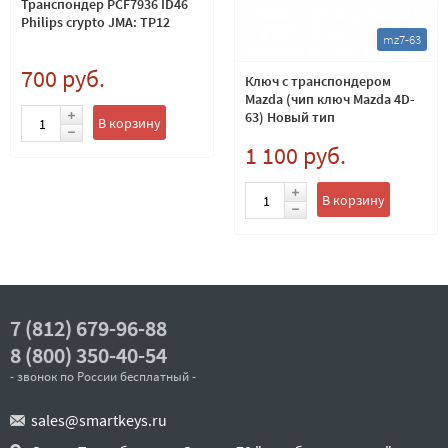
Транспондер PCF7936 ID46
Philips crypto JMA: TP12
mz7-63
700 руб.
Ключ с транспондером
Mazda (чип ключ Mazda 4D-
63) Новый тип
В корзину
1 100 руб.
В корзину
7 (812) 679-96-88
8 (800) 350-40-54
- звонок по России бесплатный -
sales@smartkeys.ru