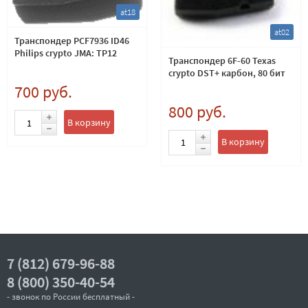
at18
at02
Транспондер PCF7936 ID46
Philips crypto JMA: TP12
Транспондер 6F-60 Texas
crypto DST+ карбон, 80 бит
700 руб.
800 руб.
В корзину
В корзину
7 (812) 679-96-88
8 (800) 350-40-54
- звонок по России бесплатный -