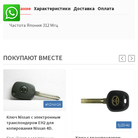
Описание
Характеристики
Доставка
Оплата
Частота Япония 312 Мгц
ПОКУПАЮТ ВМЕСТЕ
eh2nsn14
Ключ Nissan с электронным
транспондером EH2 для
ty20-4c
копирования Nissan 4D.
Лезвие NSN14
Ключ с транспондером
Ключ Nissan с электронным