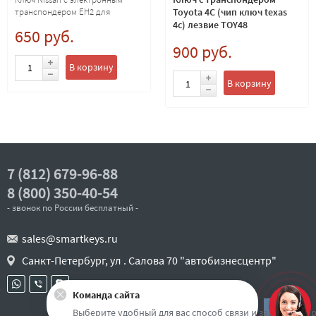
транспондером EH2 для
Toyota 4C (чип ключ texas
копирования Nissan 4D. Лезвие
4c) лезвие TOY48
650 руб.
NSN14
900 руб.
В корзину
В корзину
7 (812) 679-96-88
8 (800) 350-40-54
- звонок по России бесплатный -
sales@smartkeys.ru
Санкт-Петербург, ул . Салова 70 "автобизнесцентр"
Команда сайта
Наверх
Выберите удобный для вас способ связи и задайте воп