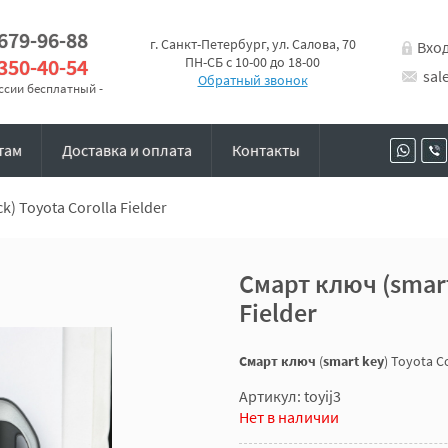
 679-96-88
г. Санкт-Петербург, ул. Салова, 70
Вхо
 350-40-54
ПН-СБ с 10-00 до 18-00
sal
Обратный звонок
оссии бесплатный -
там
Доставка и оплата
Контакты
k) Toyota Corolla Fielder
Смарт ключ (smart 
Fielder
Смарт ключ
(
smart key
) Toyota C
Артикул: toyij3
Нет в наличии