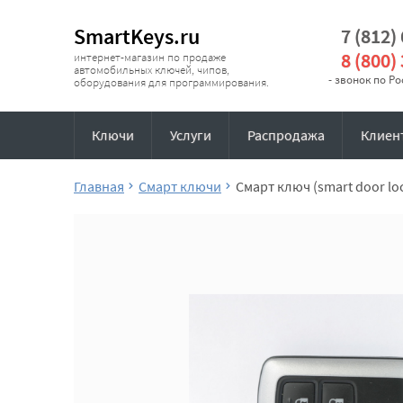
SmartKeys.ru
7 (812)
8 (800)
интернет-магазин по продаже
автомобильных ключей, чипов,
- звонок по Р
оборудования для программирования.
Ключи
Услуги
Распродажа
Клиен
Главная
Смарт ключи
Смарт ключ (smart door loc